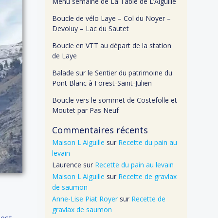
Menu semaine de La Table de L’Aiguille
Boucle de vélo Laye – Col du Noyer –
Devoluy – Lac du Sautet
Boucle en VTT au départ de la station
de Laye
Balade sur le Sentier du patrimoine du
Pont Blanc à Forest-Saint-Julien
Boucle vers le sommet de Costefolle et
Moutet par Pas Neuf
Commentaires récents
Maison L'Aiguille
sur
Recette du pain au
levain
Laurence
sur
Recette du pain au levain
Maison L'Aiguille
sur
Recette de gravlax
de saumon
Anne-Lise Piat Royer
sur
Recette de
gravlax de saumon