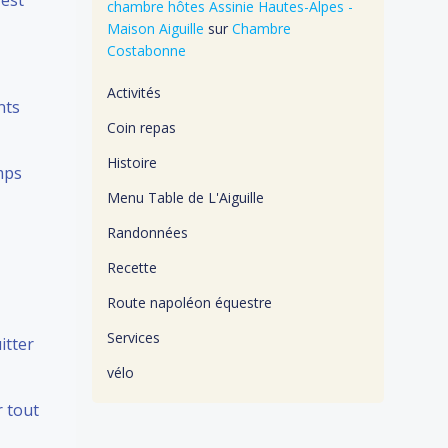
 est
chambre hôtes Assinie Hautes-Alpes -
Maison Aiguille
sur
Chambre
Costabonne
Activités
nts
Coin repas
Histoire
mps
Menu Table de L'Aiguille
Randonnées
Recette
Route napoléon équestre
Services
itter
vélo
r tout