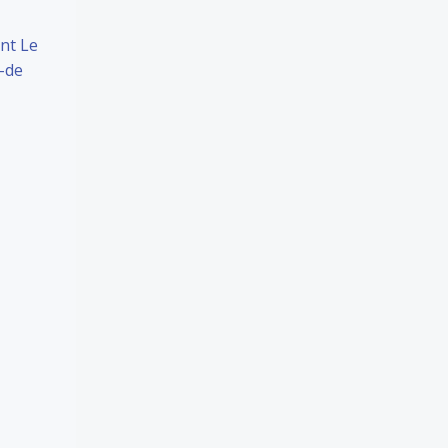
ant Le
e-de