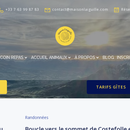
+33 7 63 99 87 83
contact@maisonlaiguille.com
Rése
COIN REPAS
ACCUEIL ANIMAUX
À PROPOS
BLOG
INSCR
TARIFS GÎTES
Randonnées
du
Boucle vers le sommet de Costefolle 