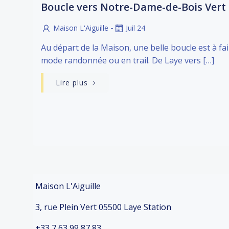
Boucle vers Notre-Dame-de-Bois Vert
-
Maison L'Aiguille
Juil 24
Au départ de la Maison, une belle boucle est à fa
mode randonnée ou en trail. De Laye vers […]
Lire plus
Posts
navigation
Maison L'Aiguille
3, rue Plein Vert 05500 Laye Station
+33 7 63 99 87 83