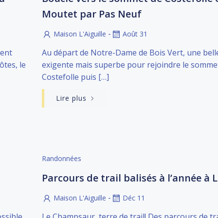
Moutet par Pas Neuf
-
Maison L'Aiguille
Août 31
ment
Au départ de Notre-Dame de Bois Vert, une bell
tes, le
exigente mais superbe pour rejoindre le somme
Costefolle puis […]
Lire plus
Randonnées
Parcours de trail balisés à l’année à 
-
Maison L'Aiguille
Déc 11
ossible
Le Champsaur, terre de trail! Des parcours de tra