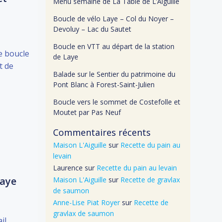
Menu semaine de La Table de L’Aiguille
Boucle de vélo Laye – Col du Noyer –
Devoluy – Lac du Sautet
Boucle en VTT au départ de la station
e boucle
de Laye
t de
Balade sur le Sentier du patrimoine du
Pont Blanc à Forest-Saint-Julien
Boucle vers le sommet de Costefolle et
Moutet par Pas Neuf
Commentaires récents
Maison L'Aiguille
sur
Recette du pain au
levain
Laurence
sur
Recette du pain au levain
Laye
Maison L'Aiguille
sur
Recette de gravlax
de saumon
Anne-Lise Piat Royer
sur
Recette de
gravlax de saumon
il