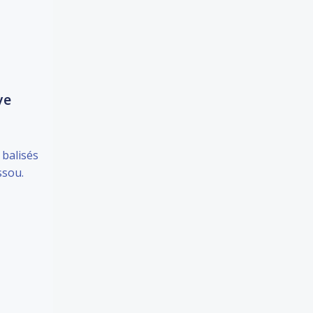
ye
 balisés
ssou.