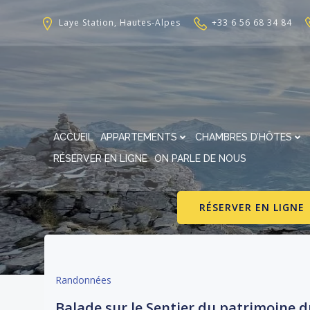
Aller
au
Laye Station, Hautes-Alpes
+33 6 56 68 34 84
contenu
ACCUEIL
APPARTEMENTS
CHAMBRES D’HÔTES
RÉSERVER EN LIGNE
ON PARLE DE NOUS
RÉSERVER EN LIGNE
Randonnées
Balade sur le Sentier du patrimoine 