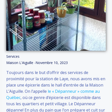
Services
Maison L'Aiguille
-
Novembre 10, 2023
Toujours dans le but d’offrir des services de
proximité pour la station de Laye, nous avons mis en
place une épicerie dans le hall d’entrée de la Maison
L’Aiguille. On l’appelle
le « Dépanneur » comme au
Québec
, où ce genre d’épicerie est disponible dans
tous les quartiers et petit village. Le Dépanneur
dépanne! En plus du pain que l’on prépare et cuit sur