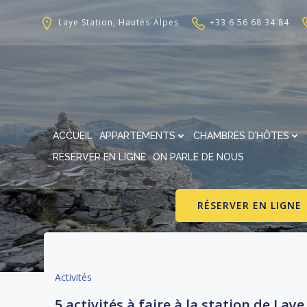
Aller
au
Laye Station, Hautes-Alpes
+33 6 56 68 34 84
contenu
ACCUEIL
APPARTEMENTS
CHAMBRES D’HÔTES
RÉSERVER EN LIGNE
ON PARLE DE NOUS
RÉSERVER EN LIGNE
Activités
5 activités à faire à la station de Laye