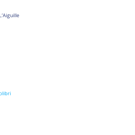
’Aiguille
olibri